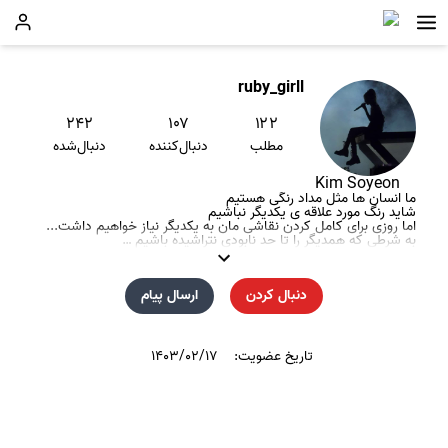
ruby_girll
۲۴۲
۱۰۷
۱۲۲
مطلب
دنبال‌کننده
دنبال‌شده
Kim Soyeon
ما انسان ها مثل مداد رنگی هستیم
شاید رنگ مورد علاقه ی یکدیگر نباشیم
اما روزی برای کامل کردن نقاشی مان به یکدیگر نیاز خواهیم داشت...
به شرطی که همدیگر را تا حد نابودی نتراشیده باشیم …
..
..
..
دنبال کردن
ارسال پیام
دخترم:
@moon_ladyy
لطفا از دخترمم حمایت کنین!!!
تاریخ عضویت:
۱۴۰۳/۰۲/۱۷