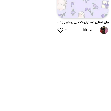
برای استایل تابستونی نکات زیر رو بخونید¿۱. استایل تابستانی ب...
۶
idk_12