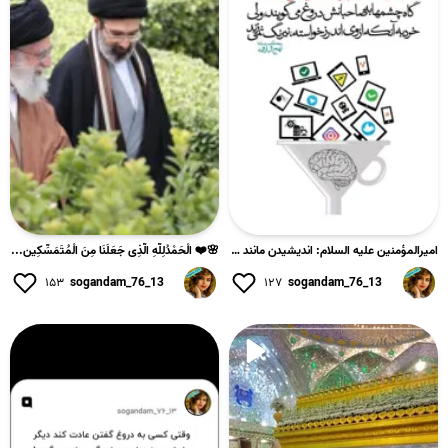
امیرالمؤمنین علیه السلام: انديشيدن مانند با چشم ديدن نيست؛ ز...
🌸❤️ الْحَمْدُلِلَّهِ الَّذِی جَعَلَنَا مِنَ الْمُتَمَسِّکِین...
۱۵۳
sogandam_76_13
۱۲۷
sogandam_76_13