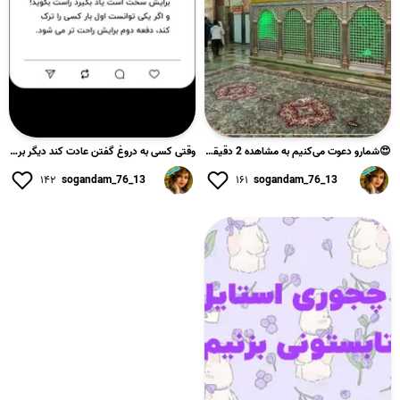
😍شمارو دعوت می‌‌کنیم به مشاهده 2 دقیقه از حال و هوای امسال ح...
وقتی کسی به دروغ گفتن عادت کند دیگر برایش سخت است یاد بگیرد ...
۱۴۲
sogandam_76_13
۱۶۱
sogandam_76_13