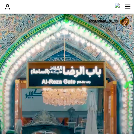
sogandam_76_13