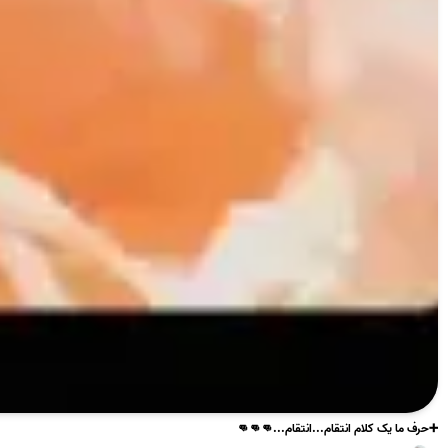
➕حرف ما یک کلام انتقام...انتقام...👊👊👊