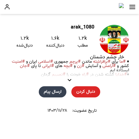
arak_1080
۱.۲k
۱.۶k
۱.۲k
مطلب
دنبال‌کننده
دنبال‌شده
خار چشم دشمنان
♦️
#ما
برای
#برافراشته
ماندن
#پرچم
جمهوری
#اسلامی
ایران و
#امنیت
کشور و
#آرامش
و آسایش
#زن
و
#بچه
های
#ایرانی
تا پای
#جان
ایستاده ایم
♦️
#خدایا
کشته شدن در
#راه
خودت را
#نصیبم
گردان
♦️جانم فدای
#ایران
و
#ایرانی
گوش به فرمان
#فرماندهی_کل_قوا
#امام_امت
آیت الله
دنبال کردن
ارسال پیام
#سید_مجتبی_حسینی_خامنه_ای
#اراک
۱۰۸۰
تاریخ عضویت:
۱۴۰۳/۱۱/۲۸