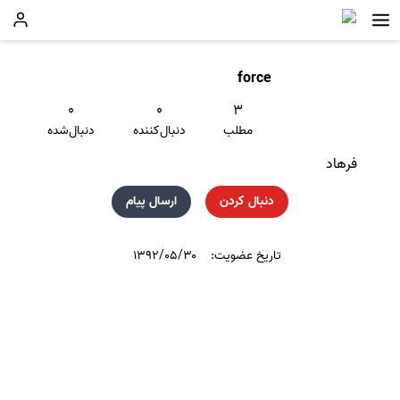
force
۰
۰
۳
مطلب
دنبال‌کننده
دنبال‌شده
ﻓﺮﻫﺎﺩ
دنبال کردن
ارسال پیام
تاریخ عضویت:
۱۳۹۲/۰۵/۳۰