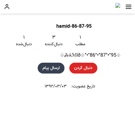
hamid-86-87-95
۱
۳
۱
مطلب
دنبال‌کننده
دنبال‌شده
♧みﾑℳł∂♧°•°86°•°87°•°95♧
دنبال کردن
ارسال پیام
تاریخ عضویت:
۱۳۹۲/۰۳/۰۳