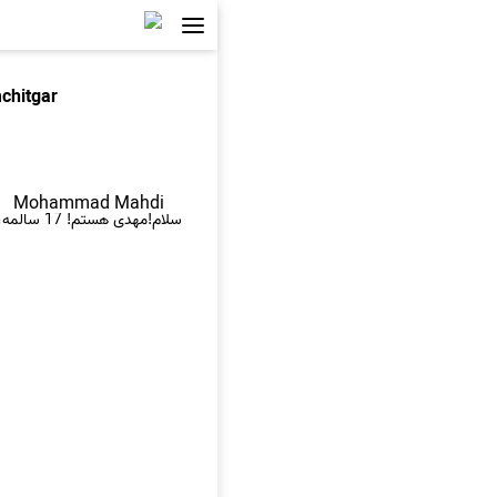
chitgar
Mohammad Mahdi
سلام!مهدی هستم! 17 سالمه،چپ دستم و از این که به گالریم سر زدید ممنونم.