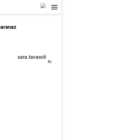
saranaz
sara.tavasoli
hi