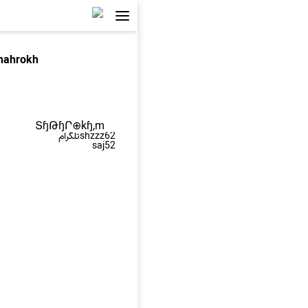
hahrokh
ՏɧԹɧՐ⊕kɧ,m
shzzz62تلگرام
saj52