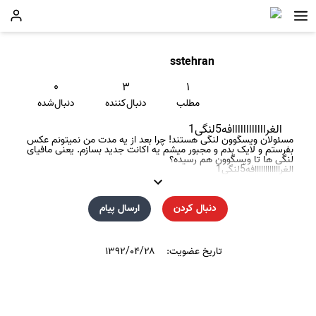
sstehran
۰
۳
۱
مطلب
دنبال‌کننده
دنبال‌شده
الغراااااااااااافه5لنگی1
مسئولان ویسگوون لنگی هستند! چرا بعد از یه مدت من نمیتونم عکس
بفرستم و لایک بدم و مجبور میشم یه اکانت جدید‌ بسازم. یعنی مافیای
لنگی ها تا ویسگوون هم رسیده؟
الغراااااااااااافه5لنگی1
دنبال کردن
ارسال پیام
تاریخ عضویت:
۱۳۹۲/۰۴/۲۸